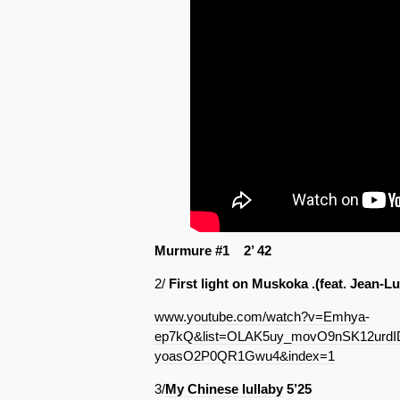
Murmure #1 2’ 42
2/
First light on Muskoka .(feat. Jean-L
www.youtube.com/watch?v=Emhya-
ep7kQ&list=OLAK5uy_movO9nSK12urdID
yoasO2P0QR1Gwu4&index=1
3/
My Chinese lullaby
5’25