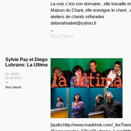
La voix c’est son domaine , elle travaille en
Maison du Chant, elle enseigne le chant , 
ateliers de chants séfarades
deborahnabet@yahoo.fr
Read More
Sylvie Paz et Diego
Lubrano: La Ultima
By: admin
08-10-2013
Non classé
[audio:http://www.madehok.com/_lesTrans