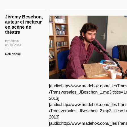
Jérémy Beschon,
auteur et metteur
en scène de
théatre
By: admin
05-10-2013
Non classé
[audio:http://www.madehok.com/_lesTrans
/Transversales_JBeschon_1.mp3|titles=Le
2013]
[audio:http://www.madehok.com/_lesTrans
/Transversales_JBeschon_2.mp3|titles=Le
2013]
[audio:http://www.madehok.com/_lesTrans