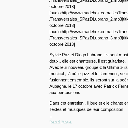
/Transversales_SPazDLubrano_1.mp3|titl
octobre 2013]
[audio:http://www.madehok.com/_lesTrans
/Transversales_SPazDLubrano_2.mp3|titl
octobre 2013]
[audio:http://www.madehok.com/_lesTrans
/Transversales_SPazDLubrano_3.mp3|titl
octobre 2013]
Sylvie Paz et Diego Lubrano, ils sont mus
deux,, elle est chanteuse, il est guitariste.
Avec leur nouveau groupe « la Ultima » ils
musical , là où le jazz et le flamenco , se 
fusionnent ensemble. ils seront sur la scèn
Aubagne, le 17 octobre avec Patrick Ferné
aux percussions
Dans cet entretien , il joue et elle chante en
Textes et musiques de leur composition
Read More