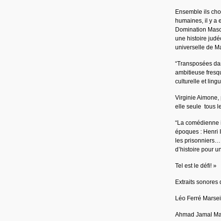
Ensemble ils cho
humaines, il y a 
Domination Mascul
une histoire judéo
universelle de Ma
“Transposées dan
ambitieuse fresqu
culturelle et ling
Virginie Aimone, 
elle seule tous l
“La comédienne i
époques : Henri I
les prisonniers… 
d’histoire pour 
Tel est le défi! »
Extraits sonores 
Léo Ferré Marsei
Ahmad Jamal Mar