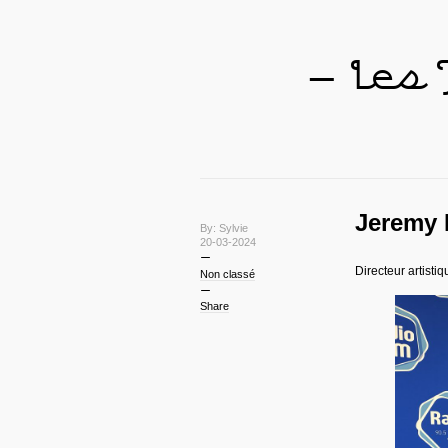
— Les
Jeremy
By: Sylvie
20-03-2024
Directeur artist
Non classé
Share