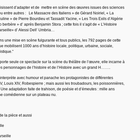
isissent d’adapter et de mettre en scène des œuvres issues des sciences
eu entre autres : Le Massacre des Italiens » de Gérard Noiriel, « La
ine » de Pierre Bourdieu et Tassadit Yacine, « Les Trois Exils d’Algérie
 berbère » d’ après Benjamin Stora ; cette fois il s’agit de « L’Histoire
rseille» d’ Alessi Dell’ Umbria…
s une mise en scène fulgurante et tous publics, les 792 pages de cette
e mobilisent 1000 ans d’histoire locale, politique, urbaine, sociale,
uistique.”
porte seule ce spectacle sur la scène du théâtre de l’œuvre, elle incarne à
es personnages de l’histoire et de l’Histoire avec un grand H……..
nterprète avec humour et panache les protagonistes de différentes
V, Louis XIV, Robespierre ; mais aussi les troubadours, les poissonnières,
Une adaptation faite de trahison, de poésie et d’émeutes : mille ans
une comédienne sur un plateau nu.
de la pièce et aussi
lle
seille