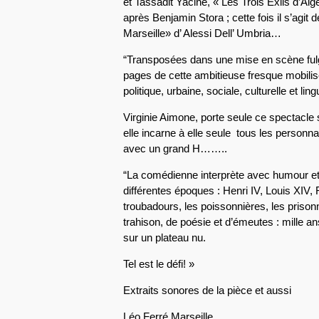
et Tassadit Yacine, « Les Trois Exils d’Algé
après Benjamin Stora ; cette fois il s’agit d
Marseille» d’ Alessi Dell’ Umbria…
“Transposées dans une mise en scène fulgu
pages de cette ambitieuse fresque mobilise
politique, urbaine, sociale, culturelle et lin
Virginie Aimone, porte seule ce spectacle 
elle incarne à elle seule tous les personnag
avec un grand H……..
“La comédienne interprète avec humour et
différentes époques : Henri IV, Louis XIV,
troubadours, les poissonnières, les prison
trahison, de poésie et d’émeutes : mille a
sur un plateau nu.
Tel est le défi! »
Extraits sonores de la pièce et aussi
Léo Ferré Marseille