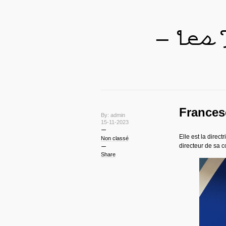
— Les
Francesc
By: admin
15-11-2023
Elle est la direc
Non classé
directeur de sa 
Share