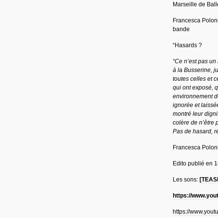
Marseille de Ball
Francesca Polonia
bande
“Hasards ?
“Ce n’est pas un 
à la Busserine, ju
toutes celles et 
qui ont exposé, q
environnement dé
ignorée et laissé
montré leur dignit
colère de n’être 
Pas de hasard, r
Francesca Poloni
Edito publié en 
Les sons:
[TEASE
https://www.yo
https://www.you