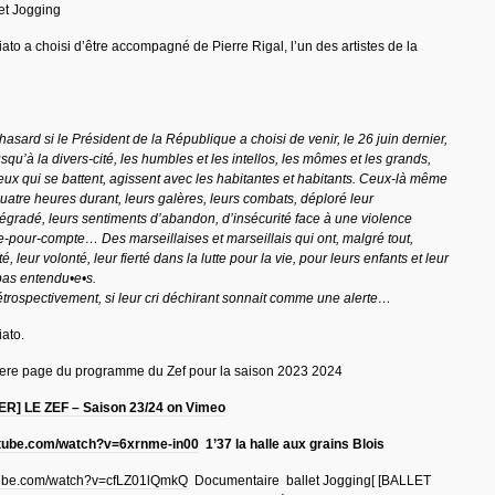
et Jogging
to a choisi d’être accompagné de Pierre Rigal, l’un des artistes de la
hasard si le Président de la République a choisi de venir, le 26 juin dernier,
squ’à la divers-cité, les humbles et les intellos, les mômes et les grands,
ceux qui se battent, agissent avec les habitantes et habitants. Ceux-là même
uatre heures durant, leurs galères, leurs combats, déploré leur
gradé, leurs sentiments d’abandon, d’insécurité face à une violence
e-pour-compte… Des marseillaises et marseillais qui ont, malgré tout,
é, leur volonté, leur fierté dans la lutte pour la vie, pour leurs enfants et leur
pas entendu•e•s.
étrospectivement, si leur cri déchirant sonnait comme une alerte…
ato.
1ere page du programme du Zef pour la saison 2023 2024
R] LE ZEF – Saison 23/24 on Vimeo
utube.com/watch?v=6xrnme-in00
1’37 la halle aux grains Blois
tube.com/watch?v=cfLZ01lQmkQ
Documentaire ballet Jogging
[
[BALLET