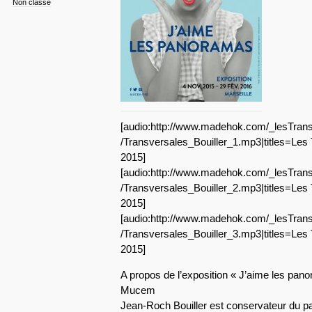
Non classé
[audio:http://www.madehok.com/_lesTrans
/Transversales_Bouiller_1.mp3|titles=Le
2015]
[audio:http://www.madehok.com/_lesTrans
/Transversales_Bouiller_2.mp3|titles=Le
2015]
[audio:http://www.madehok.com/_lesTrans
/Transversales_Bouiller_3.mp3|titles=Le
2015]
A propos de l’exposition « J’aime les pan
Mucem
Jean-Roch Bouiller est conservateur du pat