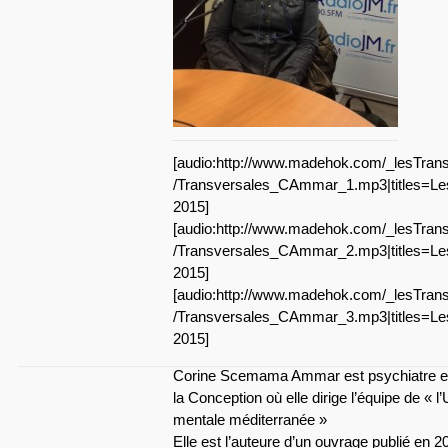
[audio:http://www.madehok.com/_lesTrans
/Transversales_CAmmar_1.mp3|titles=Le
2015]
[audio:http://www.madehok.com/_lesTrans
/Transversales_CAmmar_2.mp3|titles=Le
2015]
[audio:http://www.madehok.com/_lesTrans
/Transversales_CAmmar_3.mp3|titles=Le
2015]
Corine Scemama Ammar est psychiatre elle 
la Conception où elle dirige l’équipe de « l
mentale méditerranée »
Elle est l’auteure d’un ouvrage publié en 20