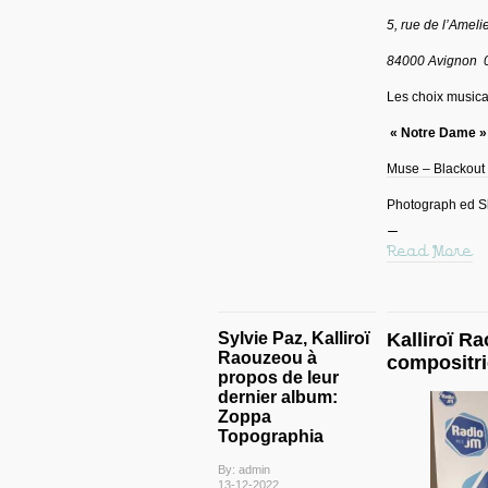
5, rue de l’Ameli
84000 Avignon 0
Les choix musica
« Notre Dame »
Muse – Blackout
Photograph ed 
Read More
Sylvie Paz, Kalliroï
Kalliroï R
Raouzeou à
compositri
propos de leur
dernier album:
Zoppa
Topographia
By: admin
13-12-2022