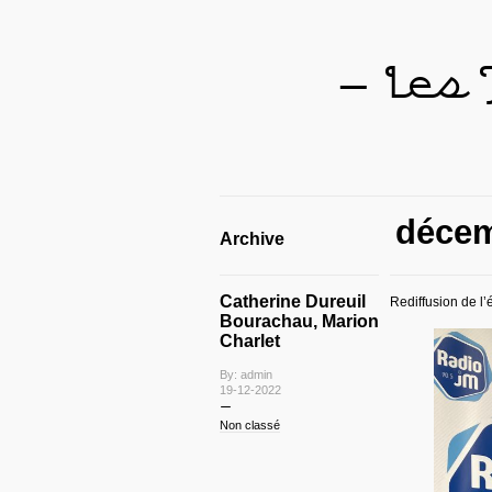
— Les
décem
Archive
Catherine Dureuil
Rediffusion de l
Bourachau, Marion
Charlet
By: admin
19-12-2022
Non classé