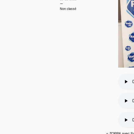
Non classé
« ZOPPA avec Syl