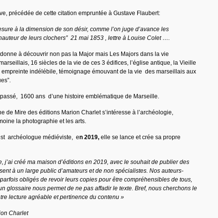
ve, précédée de cette citation empruntée à Gustave Flaubert:
re à la dimension de son désir, comme l’on juge d’avance les
hauteur de leurs clochers” 21 mai 1853 , lettre à Louise Colet ….
 donne à découvrir non pas la Major mais Les Majors dans la vie
rseillais, 16 siècles de la vie de ces 3 édifices, l’église antique, la Vieille
r, empreinte indélébile, témoignage émouvant de la vie des marseillais aux
es”.
e passé, 1600 ans d’une histoire emblématique de Marseille.
ne de Mire des éditions Marion Charlet s’intéresse à l’archéologie,
rimoine la photographie et les arts.
st archéologue médiéviste, e
n 2019,
elle se lance et crée sa propre
 j’ai créé ma maison d’éditions en 2019, avec le souhait de publier des
ssent à un large public d’amateurs et de non spécialistes. Nos auteurs-
 parfois obligés de revoir leurs copies pour être compréhensibles de tous,
un glossaire nous permet de ne pas affadir le texte. Bref, nous cherchons le
ntre lecture agréable et pertinence du contenu »
ion Charlet