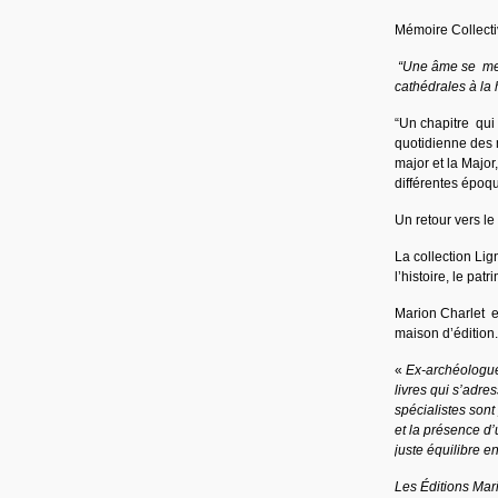
Mémoire Collecti
“Une âme se mesu
cathédrales à la 
“Un chapitre qui
quotidienne des ma
major et la Majo
différentes époqu
Un retour vers l
La collection Lig
l’histoire, le pat
Marion Charlet e
maison d’édition.
«
Ex-archéologue,
livres qui s’adre
spécialistes sont
et la présence d’
juste équilibre e
Les Éditions Mar