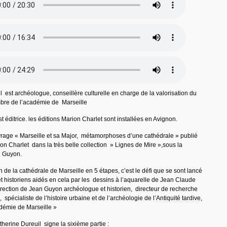
 est archéologue, conseillère culturelle en charge de la valorisation du
bre de l’académie de Marseille
t éditrice. les éditions Marion Charlet sont installées en Avignon.
vrage « Marseille et sa Major, métamorphoses d’une cathédrale » publié
on Charlet dans la très belle collection » Lignes de Mire »,sous la
n Guyon.
on de la cathédrale de Marseille en 5 étapes, c’est le défi que se sont lancé
t historiens aidés en cela par les dessins à l’aquarelle de Jean Claude
irection de Jean Guyon archéologue et historien, directeur de recherche
pécialiste de l’histoire urbaine et de l’archéologie de l’
Antiquité tardive
,
démie de Marseille »
therine Dureuil signe la sixième partie :