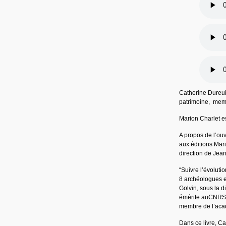
Catherine Dureuil
patrimoine, mem
Marion Charlet es
A propos de l’ou
aux éditions Mari
direction de Jea
“Suivre l’évoluti
8 archéologues e
Golvin, sous la d
émérite auCNRS, s
membre de l’aca
Dans ce livre, Ca