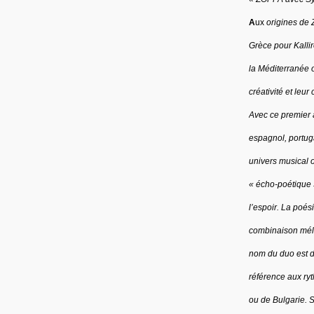
A
ux
origines de Z
Grèce pour Kallir
la Méditerranée où
créativité et leur 
Avec ce premier
espagnol, portuga
univers musical o
« écho-poétique »
l’espoir. La poés
combinaison mélo
nom du duo est d’
référence aux ryt
ou de Bulgarie. S