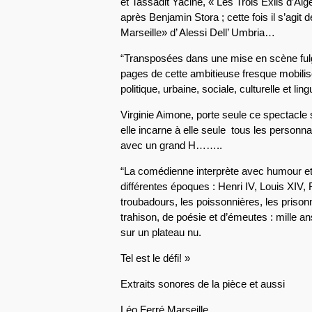
et Tassadit Yacine, « Les Trois Exils d’Algé
après Benjamin Stora ; cette fois il s’agit d
Marseille» d’ Alessi Dell’ Umbria…
“Transposées dans une mise en scène fulgu
pages de cette ambitieuse fresque mobilise
politique, urbaine, sociale, culturelle et lin
Virginie Aimone, porte seule ce spectacle 
elle incarne à elle seule tous les personnag
avec un grand H……..
“La comédienne interprète avec humour et
différentes époques : Henri IV, Louis XIV,
troubadours, les poissonnières, les prison
trahison, de poésie et d’émeutes : mille a
sur un plateau nu.
Tel est le défi! »
Extraits sonores de la pièce et aussi
Léo Ferré Marseille