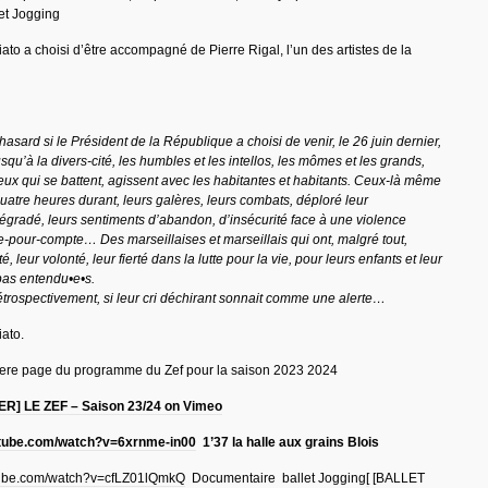
et Jogging
to a choisi d’être accompagné de Pierre Rigal, l’un des artistes de la
hasard si le Président de la République a choisi de venir, le 26 juin dernier,
squ’à la divers-cité, les humbles et les intellos, les mômes et les grands,
ceux qui se battent, agissent avec les habitantes et habitants. Ceux-là même
uatre heures durant, leurs galères, leurs combats, déploré leur
gradé, leurs sentiments d’abandon, d’insécurité face à une violence
e-pour-compte… Des marseillaises et marseillais qui ont, malgré tout,
é, leur volonté, leur fierté dans la lutte pour la vie, pour leurs enfants et leur
pas entendu•e•s.
étrospectivement, si leur cri déchirant sonnait comme une alerte…
ato.
1ere page du programme du Zef pour la saison 2023 2024
R] LE ZEF – Saison 23/24 on Vimeo
utube.com/watch?v=6xrnme-in00
1’37 la halle aux grains Blois
tube.com/watch?v=cfLZ01lQmkQ
Documentaire ballet Jogging
[
[BALLET