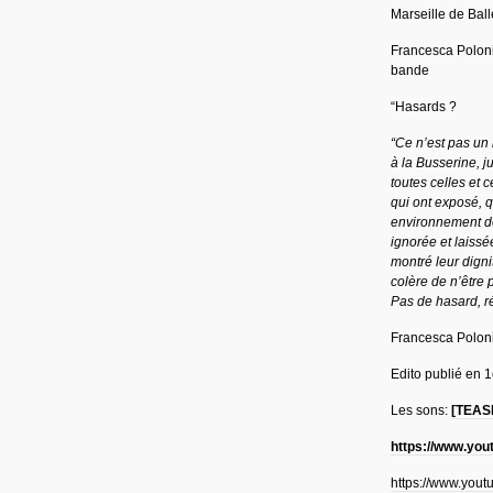
Marseille de Ball
Francesca Polonia
bande
“Hasards ?
“Ce n’est pas un 
à la Busserine, ju
toutes celles et 
qui ont exposé, q
environnement dé
ignorée et laissé
montré leur dignit
colère de n’être 
Pas de hasard, r
Francesca Poloni
Edito publié en 
Les sons:
[TEASE
https://www.yo
https://www.you