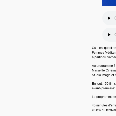
Où il est questi
Femmes Méditerra
à partir du Sam
Au programme 6 a
Marseille Cinémas
Studio Image et 
En tout, 50 films 
avant- première:
Le programme est
40 minutes d’entr
« Off » du festival