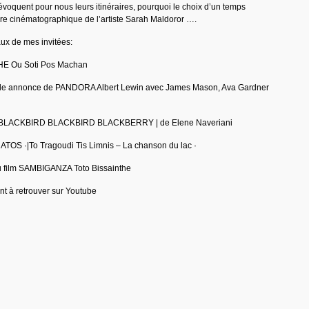
voquent pour nous leurs itinéraires, pourquoi le choix d’un temps
re cinématographique de l’artiste Sarah Maldoror ….
ux de mes invitées:
THE
Ou Soti Pos Machan
ande annonce de PANDORA Albert Lewin avec James Mason, Ava Gardner
BLACKBIRD BLACKBIRD BLACKBERRY | de Elene Naveriani
OS ·|To Tragoudi Tis Limnis – La chanson du lac ·
du film SAMBIGANZA Toto Bissainthe
ont à retrouver sur Youtube