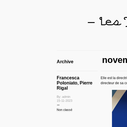
— Les
novem
Archive
Francesca
Elle est la direc
Poloniato, Pierre
directeur de sa 
Rigal
By: admin
15-11-2023
Non classé