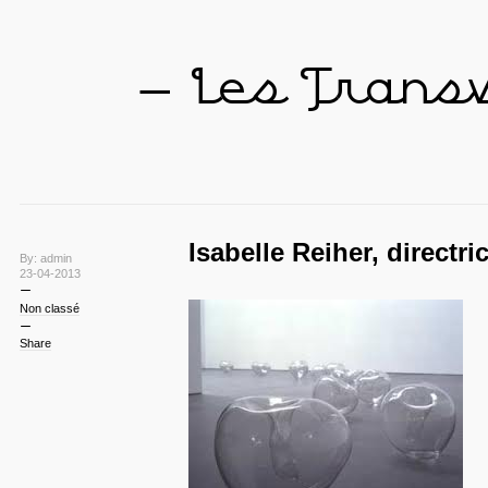
— Les Trans
Isabelle Reiher, directr
By: admin
23-04-2013
Non classé
Share