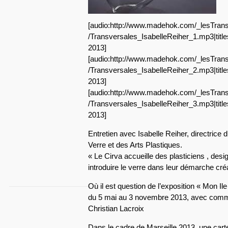
[audio:http://www.madehok.com/_lesTrans
/Transversales_IsabelleReiher_1.mp3|title
2013]
[audio:http://www.madehok.com/_lesTrans
/Transversales_IsabelleReiher_2.mp3|title
2013]
[audio:http://www.madehok.com/_lesTrans
/Transversales_IsabelleReiher_3.mp3|title
2013]
Entretien avec Isabelle Reiher, directrice 
Verre et des Arts Plastiques.
« Le Cirva accueille des plasticiens , desi
introduire le verre dans leur démarche cré
Où il est question de l’exposition « Mon I
du 5 mai au 3 novembre 2013, avec comm
Christian Lacroix
Dans le cadre de Marseille 2013, une carte