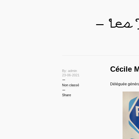
— Les
Cécile 
By: admin
23-06-2021
Déléguée généra
Non classé
Share