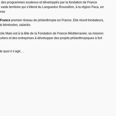
on des programmes soutenus et développés par la fondation de France
vaste territoire qui s’étend du Languedoc Roussillon, à la région Paca, en
orse
 France
premier réseau de philanthropie en France. Elle réunit fondateurs,
s bénévoles, salariés.
le Malo est à la tête de la Fondation de France Méditerranée; sa mission:
culiers et des entreprises à développer des projets philanthropiques à fort
e quoi il s’agit….